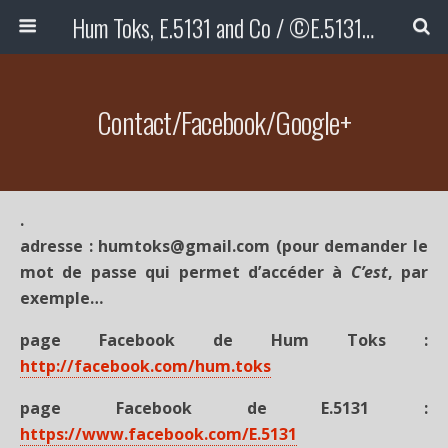
Hum Toks, E.5131 and Co / ©E.5131 (txt/img)
Contact/Facebook/Google+
.
adresse : humtoks@gmail.com (pour demander le
mot de passe qui permet d’accéder à
C’est
, par
exemple…
page Facebook de Hum Toks :
http://facebook.com/hum.toks
page Facebook de E.5131 :
https://www.facebook.com/E.5131